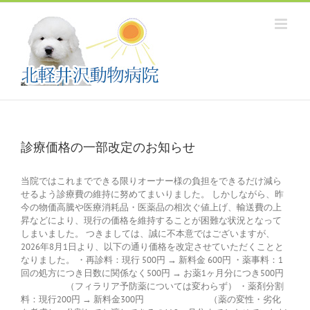
Skip
to
content
診療価格の一部改定のお知らせ
当院ではこれまでできる限りオーナー様の負担をできるだけ減ら
せるよう診療費の維持に努めてまいりました。 しかしながら、昨
今の物価高騰や医療消耗品・医薬品の相次ぐ値上げ、輸送費の上
昇などにより、現行の価格を維持することが困難な状況となって
しまいました。 つきましては、誠に不本意ではございますが、
2026年8月1日より、以下の通り価格を改定させていただくことと
なりました。 ・再診料：現行 500円 → 新料金 600円 ・薬事料：1
回の処方につき日数に関係なく500円 → お薬1ヶ月分につき500円
（フィラリア予防薬については変わらず） ・薬剤分割
料：現行200円 → 新料金300円 （薬の変性・劣化