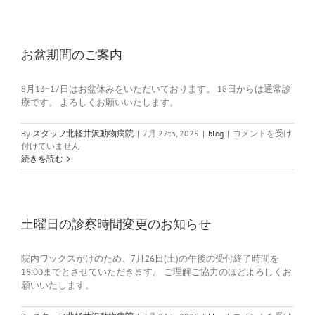
間
の
休
診
日】
お盆期間のご案内
は
8月13~17日はお盆休みをいただいております。 18日からは通常診
療です。 よろしくお願いいたします。
お
By
スタッフ北軽井沢動物病院
|
7月 27th, 2025
|
blog
|
コメントを受け
盆
付けていません
期
続きを読む
間
の
ご
案
内
土曜日の診察時間変更のお知らせ
は
院内ワックスがけのため、7月26日(土)の午後の受付終了時間を
18:00までとさせていただきます。 ご理解ご協力のほどよろしくお
願いいたします。