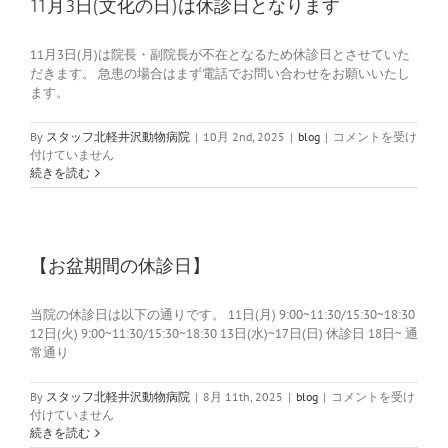
の
11月3日(文化の日)は休診日となります
お
知
11月3日(月)は院長・副院長が不在となるため休診日とさせていた
ら
だきます。 急患の場合はまず電話でお問い合わせをお願いいたし
せ
ます。
は
11
By
スタッフ北軽井沢動物病院
|
10月 2nd, 2025
|
blog
|
コメントを受け
月
付けていません
3
続きを読む
日
(文
化
の
日)
【お盆期間の休診日】
は
休
当院の休診日は以下の通りです。 11日(月) 9:00~11:30/15:30~18:30
診
12日(火) 9:00~11:30/15:30~18:30 13日(水)~17日(日) 休診日 18日~ 通
日
常通り
と
な
り
【お
By
スタッフ北軽井沢動物病院
|
8月 11th, 2025
|
blog
|
コメントを受け
ま
盆
付けていません
す
期
続きを読む
は