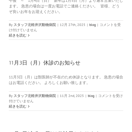
午後 ～ 1月4日（日） 新年は1月5日（月）より通常営業いたし
ます。 急患の場合は一度お電話でご連絡ください。 皆様、どう
ぞ良いお年をお迎えください。
年
By
スタッフ北軽井沢動物病院
|
12月 27th, 2025
|
blog
|
コメントを受
末
け付けていません
年
続きを読む
始
の
休
診
日
11月3日（月）休診のお知らせ
の
お
11月3日（月）は獣医師が不在のため休診となります。 急患の場合
知
はお電話ください。 よろしくお願い致します。
ら
せ
は
11
By
スタッフ北軽井沢動物病院
|
11月 2nd, 2025
|
blog
|
コメントを受け
月
付けていません
3
続きを読む
日
（月）
休
診