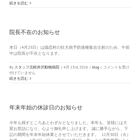
ル
続きを読む
デ
ン
ウ
ィ
ー
院長不在のお知らせ
ク
の
本日（4月23日）は嬬恋村の狂犬病予防接種集合注射のため、午前
休
中は院長が不在となります。
診
日
の
院
By
スタッフ北軽井沢動物病院
|
4月 23rd, 2026
|
blog
|
コメントを受け
お
長
付けていません
知
不
続きを読む
ら
在
せ
の
は
お
知
ら
年末年始の休診日のお知らせ
せ
は
今年も残すところあとわずかとなりました。本年も、皆様には大
変お世話になり、心より御礼申し上げます。 誠に勝手ながら、下
記の期間を年末年始休業とさせていただきます。 12月30日（火）