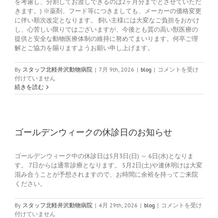
を考慮し、分割してお渡しできるのは2ヶ月分までとさせていただ
きます。) ※薬剤、フード等につきましても、メーカーの価格変更
に伴い順次改定となります。 飼い主様には大変なご負担をおかけ
し、心苦しい限りではございますが、今後とも質の高い獣医療の
提供と安全な動物医療体制の維持に努めてまいります。何卒ご理
解とご協力を賜りますようお願い申し上げます。
診
By
スタッフ北軽井沢動物病院
|
7月 9th, 2026
|
blog
|
コメントを受け
療
付けていません
価
続きを読む
格
の
一
部
改
ゴールデンウィークの休診日のお知らせ
定
の
ゴールデンウィーク中の休診日は5月3日(日) ～ 6日(水)となりま
お
す。 7日からは通常診療となります。 5月2日(土)や連休明けは大変
知
混み合うことが予想されますので、お時間に余裕を持ってご来院
ら
せ
ください。
は
ゴ
By
スタッフ北軽井沢動物病院
|
4月 29th, 2026
|
blog
|
コメントを受け
ー
付けていません