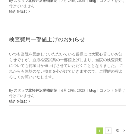
土
By
スタッフ北軽井沢動物病院
|
7月 24th, 2025
|
blog
|
コメントを受け
曜
付けていません
日
続きを読む
の
診
察
時
間
検査費用一部値上げのお知らせ
変
更
いつも当院を受診していただいている皆様には大変心苦しいお知
の
らせですが、血液検査試薬の一部値上げにより、当院の検査費用
お
についても何項目か値上げさせていただくこととなりました。 こ
知
ら
れからも無駄のない検査を心がけていきますので、ご理解の程よ
せ
ろしくお願いいたします。
は
検
By
スタッフ北軽井沢動物病院
|
6月 29th, 2025
|
blog
|
コメントを受け
査
付けていません
費
続きを読む
用
一
部
値
上
次
1
2
げ