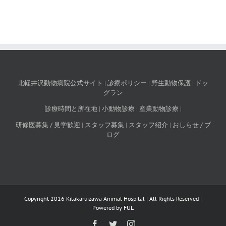
北軽井沢動物病院公式サイト
|
診療ポリシー
|
野生動物保護
|
ドッ
グラン
診療時間と所在地
|
小動物診療
|
産業動物診療
|
研修医募集 / 見学歓迎
|
スタッフ募集
|
スタッフ紹介
|
おしらせ / ブ
ログ
Copyright 2016 Kitakaruizawa Animal Hospital | All Rights Reserved |
Powered by
FUL
Facebook
Twitter
Instagram