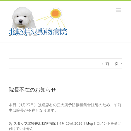
Skip
to
content
前
次
院長不在のお知らせ
本日（4月23日）は嬬恋村の狂犬病予防接種集合注射のため、午前
中は院長が不在となります。
院
By
スタッフ北軽井沢動物病院
|
4月 23rd, 2026
|
blog
|
コメントを受け
長
付けていません