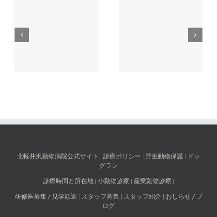
の
ゴールデンウィークの
年末年始の休診日のお
休診日のお知らせ
知らせ
北軽井沢動物病院公式サイト
|
診療ポリシー
|
野生動物保護
|
ドッ
グラン
診療時間と所在地
|
小動物診療
|
産業動物診療
|
研修医募集 / 見学歓迎
|
スタッフ募集
|
スタッフ紹介
|
おしらせ / ブ
ログ