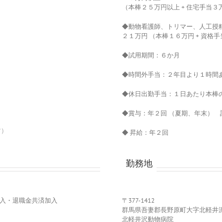
（本棒２５万円以上 + 住宅手当３
◆動物看護師、トリマー、人工授
２１万円 （本棒１６万円 + 資格手
◆試用期間：６か月
◆時間外手当：２年目より１時間
◆休日出勤手当：１日あたり本棒
◆賞与：年２回 （夏期、年末）
す）
◆ 昇給：年２回
勤務地
入・退職金共済加入
〒377-1412
群馬県吾妻郡長野原町大字北軽井
北軽井沢動物病院