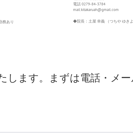
電話 0279-84-3784
mail:kitakaruah@gmail.com
◆院長：土屋 幸義 （つちや ゆき
勤務あり
いたします。まずは電話・メ