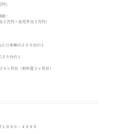
万円）
精師：
当２万円 + 住宅手当３万円）
あたり本棒の２００分の１
の２５分の１
 計４ヶ月分（初年度２ヶ月分）
沢１９９０－４９９９