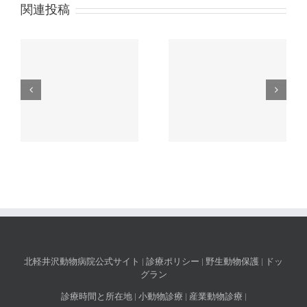
関連投稿
の
ゴールデンウィークの
院長不在のお知らせ
休診日のお知らせ
北軽井沢動物病院公式サイト
|
診療ポリシー
|
野生動物保護
|
ドッ
グラン
診療時間と所在地
|
小動物診療
|
産業動物診療
|