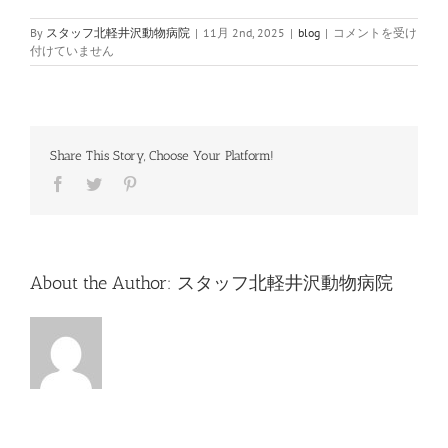
11
By
スタッフ北軽井沢動物病院
|
11月 2nd, 2025
|
blog
|
コメントを受け
月
付けていません
3
日
（月）
休
診
Share This Story, Choose Your Platform!
の
お
Facebook
Twitter
Pinterest
知
ら
せ
は
About the Author:
スタッフ北軽井沢動物病院