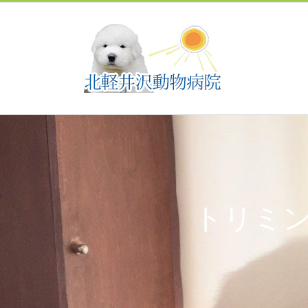
Skip
to
content
トリミ