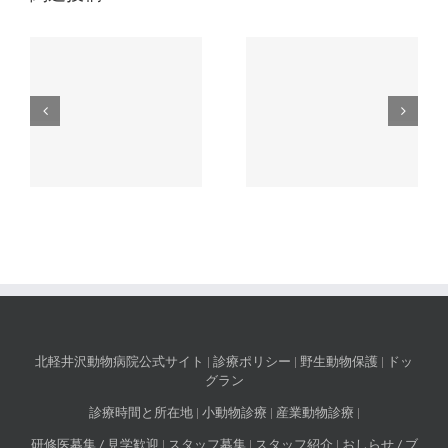
の
ゴールデンウィークの
院長不在のお知らせ
休診日のお知らせ
北軽井沢動物病院公式サイト
|
診療ポリシー
|
野生動物保護
|
ドッ
グラン
診療時間と所在地
|
小動物診療
|
産業動物診療
|
研修医募集 / 見学歓迎
|
スタッフ募集
|
スタッフ紹介
|
おしらせ / ブ