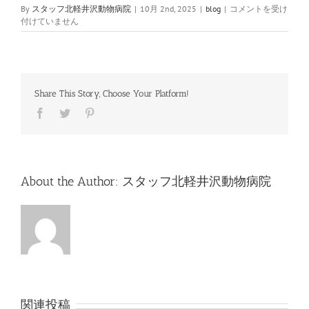
11
By
スタッフ北軽井沢動物病院
|
10月 2nd, 2025
|
blog
|
コメントを受け
月
付けていません
3
日
(文
化
の
Share This Story, Choose Your Platform!
日)
は
Facebook
Twitter
Pinterest
休
診
日
と
な
About the Author:
スタッフ北軽井沢動物病院
り
ま
す
は
関連投稿