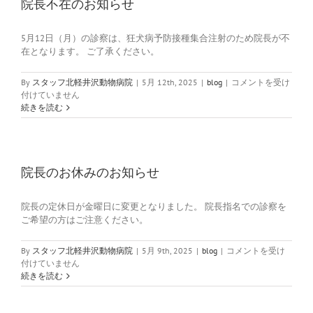
ら
院長不在のお知らせ
せ
は
5月12日（月）の診察は、狂犬病予防接種集合注射のため院長が不
在となります。 ご了承ください。
院
By
スタッフ北軽井沢動物病院
|
5月 12th, 2025
|
blog
|
コメントを受け
長
付けていません
不
続きを読む
在
の
お
知
ら
院長のお休みのお知らせ
せ
は
院長の定休日が金曜日に変更となりました。 院長指名での診察を
ご希望の方はご注意ください。
院
By
スタッフ北軽井沢動物病院
|
5月 9th, 2025
|
blog
|
コメントを受け
長
付けていません
の
続きを読む
お
休
み