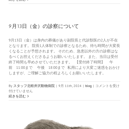
定
の
お
知
ら
9月13日（金）の診察について
せ
と
9月13日（金）は身内の葬儀があり副院長と代診獣医の2人が不在
お
となります。 院長1人体制での診察となるため、待ち時間が大変長
詫
くなることが予想されます。 そのため、急患以外の方の診察はな
び
は
るべくお控えくださるようお願いいたします。 また、当日は受付
終了時間も早めさせていただきます。 【受付終了時間】 午
前 11:00まで 午後 18:00まで 私用により大変ご迷惑をおかけ
しますが、ご理解ご協力の程よろしくお願いいたします。
9
By
スタッフ北軽井沢動物病院
|
9月 11th, 2024
|
blog
|
コメントを受け
月
付けていません
13
続きを読む
日
（金）
の
診
察
に