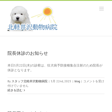
Skip
to
content
院長休診のお知らせ
本日5月22日(木)の診察は、狂犬病予防接種集合注射のため院長が
休診となります。
院
By
スタッフ北軽井沢動物病院
|
5月 22nd, 2025
|
blog
|
コメントを受け
長
付けていません
休
続きを読む
診
の
お
知