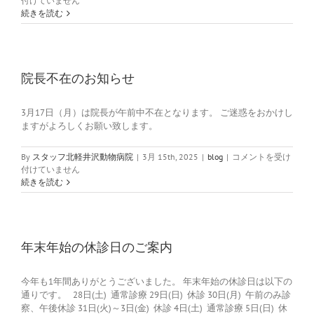
付けていません
度
続きを読む
か
ら
木
曜
日
院長不在のお知らせ
は
院
3月17日（月）は院長が午前中不在となります。 ご迷惑をおかけし
長
ますがよろしくお願い致します。
が
お
休
院
By
スタッフ北軽井沢動物病院
|
3月 15th, 2025
|
blog
|
コメントを受け
み
長
付けていません
と
不
続きを読む
な
在
り
の
ま
お
す
知
は
ら
年末年始の休診日のご案内
せ
は
今年も1年間ありがとうございました。 年末年始の休診日は以下の
通りです。 28日(土) 通常診療 29日(日) 休診 30日(月) 午前のみ診
察、午後休診 31日(火)～3日(金) 休診 4日(土) 通常診療 5日(日) 休