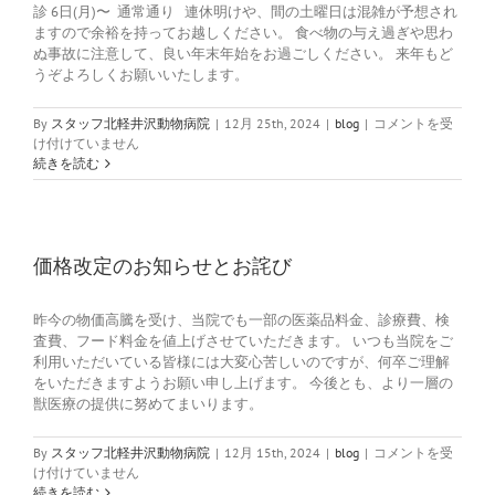
診 6日(月)〜 通常通り 連休明けや、間の土曜日は混雑が予想され
ますので余裕を持ってお越しください。 食べ物の与え過ぎや思わ
ぬ事故に注意して、良い年末年始をお過ごしください。 来年もど
うぞよろしくお願いいたします。
年
By
スタッフ北軽井沢動物病院
|
12月 25th, 2024
|
blog
|
コメントを受
末
け付けていません
年
続きを読む
始
の
休
診
日
価格改定のお知らせとお詫び
の
ご
昨今の物価高騰を受け、当院でも一部の医薬品料金、診療費、検
案
査費、フード料金を値上げさせていただきます。 いつも当院をご
内
利用いただいている皆様には大変心苦しいのですが、何卒ご理解
は
をいただきますようお願い申し上げます。 今後とも、より一層の
獣医療の提供に努めてまいります。
価
By
スタッフ北軽井沢動物病院
|
12月 15th, 2024
|
blog
|
コメントを受
格
け付けていません
改
続きを読む