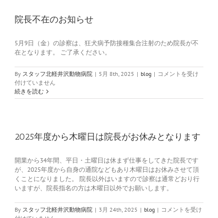
の
お
院長不在のお知らせ
知
ら
5月9日（金）の診察は、狂犬病予防接種集合注射のため院長が不
せ
在となります。 ご了承ください。
は
院
By
スタッフ北軽井沢動物病院
|
5月 8th, 2025
|
blog
|
コメントを受け
長
付けていません
不
続きを読む
在
の
お
知
ら
2025年度から木曜日は院長がお休みとなります
せ
は
開業から34年間、平日・土曜日は休まず仕事をしてきた院長です
が、2025年度から自身の通院などもあり木曜日はお休みさせて頂
くことになりました。 院長以外はいますので診察は通常どおり行
いますが、院長指名の方は木曜日以外でお願いします。
2025
By
スタッフ北軽井沢動物病院
|
3月 24th, 2025
|
blog
|
コメントを受け
年