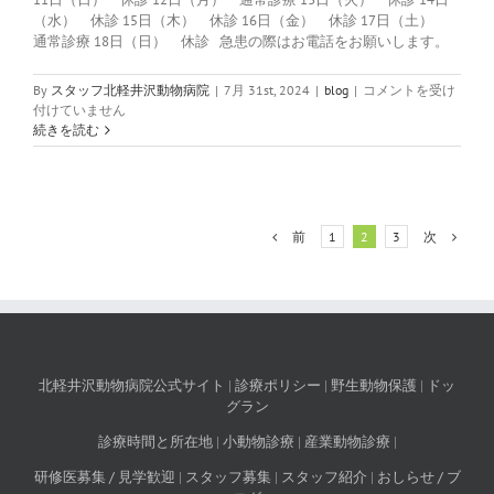
（水） 休診 15日（木） 休診 16日（金） 休診 17日（土）
通常診療 18日（日） 休診 急患の際はお電話をお願いします。
お
By
スタッフ北軽井沢動物病院
|
7月 31st, 2024
|
blog
|
コメントを受け
盆
付けていません
期
続きを読む
間
中
の
休
診
前
次
1
2
3
日
の
お
知
ら
せ
は
北軽井沢動物病院公式サイト
|
診療ポリシー
|
野生動物保護
|
ドッ
グラン
診療時間と所在地
|
小動物診療
|
産業動物診療
|
研修医募集 / 見学歓迎
|
スタッフ募集
|
スタッフ紹介
|
おしらせ / ブ