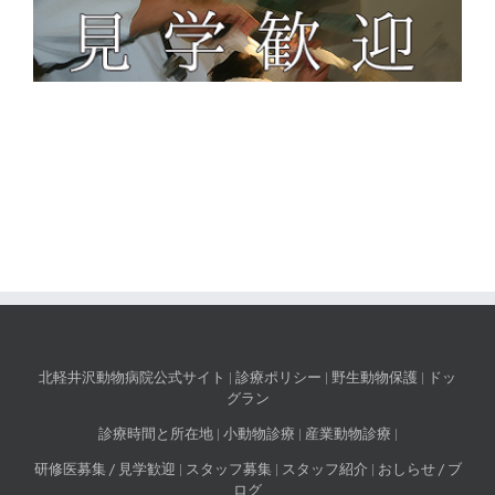
北軽井沢動物病院公式サイト
|
診療ポリシー
|
野生動物保護
|
ドッ
グラン
診療時間と所在地
|
小動物診療
|
産業動物診療
|
研修医募集 / 見学歓迎
|
スタッフ募集
|
スタッフ紹介
|
おしらせ / ブ
ログ