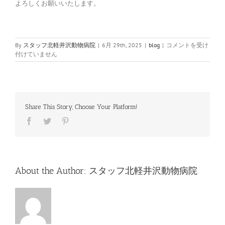
よろしくお願いいたします。
検
By
スタッフ北軽井沢動物病院
|
6月 29th, 2025
|
blog
|
コメントを受け
査
付けていません
費
用
一
部
値
Share This Story, Choose Your Platform!
上
げ
Facebook
Twitter
Pinterest
の
お
知
ら
せ
About the Author:
スタッフ北軽井沢動物病院
は