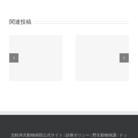
関連投稿
の
ゴールデンウィークの
院長不在のお知らせ
休診日のお知らせ
北軽井沢動物病院公式サイト
|
診療ポリシー
|
野生動物保護
|
ドッ